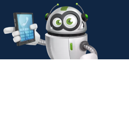
© 2001-2026 MediaUp® Crossmedia |
Glossar
|
Sitemap
|
AGB
|
Impressum
|