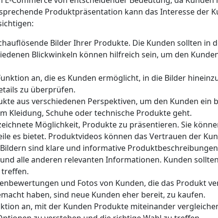
t im E-Commerce von entscheidender Bedeutung, da Kunden n
nsprechende Produktpräsentation kann das Interesse der 
sichtigen:
hauflösende Bilder Ihrer Produkte. Die Kunden sollten in d
hiedenen Blickwinkeln können hilfreich sein, um den Kund
Funktion an, die es Kunden ermöglicht, in die Bilder hinein
tails zu überprüfen.
dukte aus verschiedenen Perspektiven, um den Kunden ein b
um Kleidung, Schuhe oder technische Produkte geht.
zeichnete Möglichkeit, Produkte zu präsentieren. Sie können
ile es bietet. Produktvideos können das Vertrauen der Ku
 Bildern sind klare und informative Produktbeschreibungen 
und alle anderen relevanten Informationen. Kunden sollte
treffen.
denbewertungen und Fotos von Kunden, die das Produkt v
macht haben, sind neue Kunden eher bereit, zu kaufen.
unktion an, mit der Kunden Produkte miteinander vergleichen