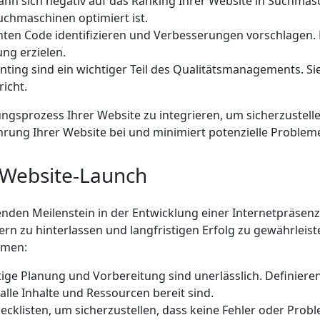
nn sich negativ auf das Ranking Ihrer Website in Suchmasc
Suchmaschinen optimiert ist.
enten Code identifizieren und Verbesserungen vorschlagen.
ng erzielen.
nting sind ein wichtiger Teil des Qualitätsmanagements. Sie
icht.
lungsprozess Ihrer Website zu integrieren, um sicherzustelle
führung Ihrer Website bei und minimiert potenzielle Proble
er Website-Launch
den Meilenstein in der Entwicklung einer Internetpräsenz.
rn zu hinterlassen und langfristigen Erfolg zu gewährleiste
mmen:
tige Planung und Vorbereitung sind unerlässlich. Definieren
s alle Inhalte und Ressourcen bereit sind.
ecklisten, um sicherzustellen, dass keine Fehler oder Prob