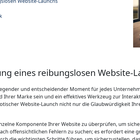
ngslosen Website-Launchs
k
tung eines reibungslosen Website-
fregender und entscheidender Moment für jedes Unternehme
 Ihrer Marke sein und ein effektives Werkzeug zur Interakt
haotischer Website-Launch nicht nur die Glaubwürdigkeit 
inzelne Komponente Ihrer Website zu überprüfen, um sicher
r nach offensichtlichen Fehlern zu suchen; es erfordert ein
rch die wichtigsten Schritte führen, um sicherzustellen, d