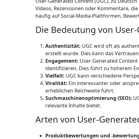
User-Generated Content (UGC), zu Deutsch "von
Videos, Rezensionen oder Kommentare, die v
häufig auf Social-Media-Plattformen, Bewert
Die Bedeutung von User-
Authentizität:
UGC wird oft als authen
erstellt wurde. Dies kann das Vertrauen
Engagement:
User-Generated Content k
identifizieren. Dies führt zu höherem 
Vielfalt:
UGC kann verschiedene Perspekt
Viralität:
Ein interessanter oder anspre
erheblichen Reichweite führt.
Suchmaschinenoptimierung (SEO):
UG
relevante Inhalte bietet.
Arten von User-Generate
Produktbewertungen und -bewertun