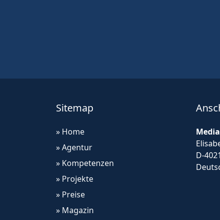
Sitemap
Ansch
» Home
Media
Elisab
» Agentur
D-402
» Kompetenzen
Deuts
» Projekte
» Preise
» Magazin