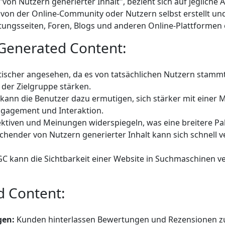
 Nutzern generierter Inhalt", bezieht sich auf jegliche Art 
on der Online-Community oder Nutzern selbst erstellt und 
ungsseiten, Foren, Blogs und anderen Online-Plattformen er
Generated Content:
tischer angesehen, da es von tatsächlichen Nutzern stam
 der Zielgruppe stärken.
ann die Benutzer dazu ermutigen, sich stärker mit einer
Engagement und Interaktion.
iven und Meinungen widerspiegeln, was eine breitere Pale
chender von Nutzern generierter Inhalt kann sich schnell v
C kann die Sichtbarkeit einer Website in Suchmaschinen ver
d Content:
gen:
Kunden hinterlassen Bewertungen und Rezensionen zu