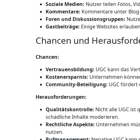
Soziale Medien:
Nutzer teilen Fotos, V
Kommentare:
Kommentare unter Blog-P
Foren und Diskussionsgruppen:
Nutzer
Gastbeiträge:
Einige Websites erlauben
Chancen und Herausford
Chancen:
Vertrauensbildung:
UGC kann das Vert
Kostenersparnis:
Unternehmen können U
Community-Beteiligung:
UGC fördert d
Herausforderungen:
Qualitätskontrolle:
Nicht alle UGC ist
schädliche Inhalte moderieren.
Rechtliche Aspekte:
Unternehmen müsse
nutzen.
Rufmanagement:
Negative UGC kann d