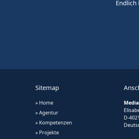
Endlich
Sitemap
Ansch
» Home
Media
Elisab
» Agentur
D-402
» Kompetenzen
Deuts
» Projekte