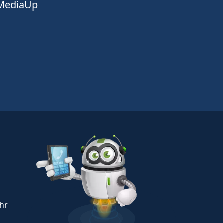
 MediaUp
Uhr