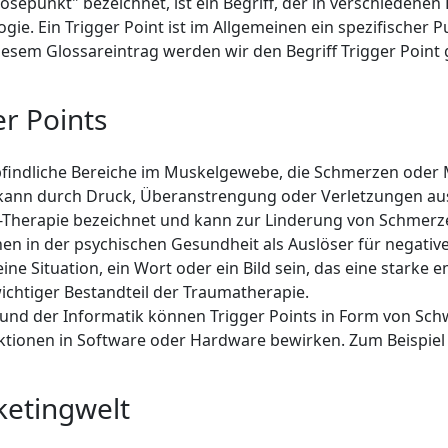
slösepunkt" bezeichnet, ist ein Begriff, der in verschieden
gie. Ein Trigger Point ist im Allgemeinen ein spezifischer
 diesem Glossareintrag werden wir den Begriff Trigger Poin
r Points
pfindliche Bereiche im Muskelgewebe, die Schmerzen ode
 kann durch Druck, Überanstrengung oder Verletzungen au
nkt-Therapie bezeichnet und kann zur Linderung von Schme
en in der psychischen Gesundheit als Auslöser für negati
ne Situation, ein Wort oder ein Bild sein, das eine starke 
wichtiger Bestandteil der Traumatherapie.
 und der Informatik können Trigger Points in Form von Sc
Aktionen in Software oder Hardware bewirken. Zum Beispiel
ketingwelt