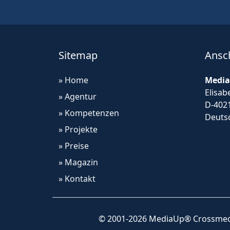
Sitemap
Ansch
» Home
Media
Elisab
» Agentur
D-402
» Kompetenzen
Deuts
» Projekte
» Preise
» Magazin
» Kontakt
© 2001-2026 MediaUp® Crossmed