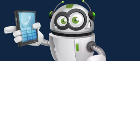
© 2001-2026 MediaUp® Crossmedia |
Glossar
|
Sitemap
|
AGB
|
Impressum
|