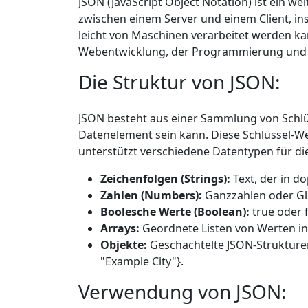
JSON (JavaScript Object Notation) ist ein 
zwischen einem Server und einem Client, in
leicht von Maschinen verarbeitet werden ka
Webentwicklung, der Programmierung und d
Die Struktur von JSON:
JSON besteht aus einer Sammlung von Schlüss
Datenelement sein kann. Diese Schlüssel-W
unterstützt verschiedene Datentypen für di
Zeichenfolgen (Strings):
Text, der in d
Zahlen (Numbers):
Ganzzahlen oder Gle
Boolesche Werte (Boolean):
true oder fa
Arrays:
Geordnete Listen von Werten in e
Objekte:
Geschachtelte JSON-Strukturen, 
"Example City"}.
Verwendung von JSON: