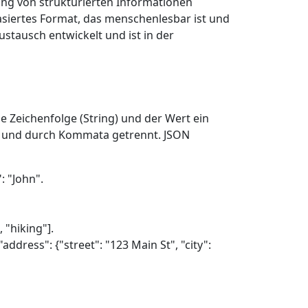
ung von strukturierten Informationen
asiertes Format, das menschenlesbar ist und
stausch entwickelt und ist in der
e Zeichenfolge (String) und der Wert ein
en und durch Kommata getrennt. JSON
: "John".
 "hiking"].
dress": {"street": "123 Main St", "city":