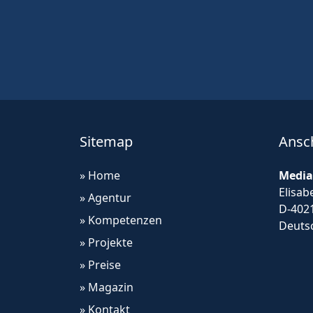
Sitemap
Ansch
» Home
Media
Elisab
» Agentur
D-402
» Kompetenzen
Deuts
» Projekte
» Preise
» Magazin
» Kontakt