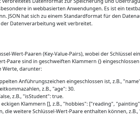
weit verbreitetes Datenformat zur Speicherung und Übertrag
sbesondere in webbasierten Anwendungen. Es ist ein textb
nn. JSON hat sich zu einem Standardformat für den Datenau
er Datenverarbeitung weit verbreitet.
el-Wert-Paaren (Key-Value-Pairs), wobei der Schlüssel ein
ert-Paare sind in geschweiften Klammern {} eingeschloss
e Werte, darunter:
oppelten Anführungszeichen eingeschlossen ist, z.B., "name"
itkommazahlen, z.B., "age": 30.
lse, z.B., "isStudent": true.
ckigen Klammern [], z.B., "hobbies": ["reading", "painting",
die weitere Schlüssel-Wert-Paare enthalten können, z.B., "ad