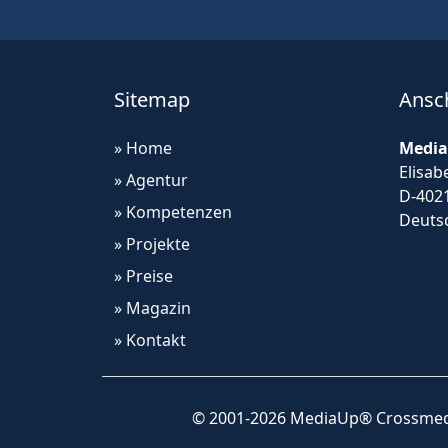
Sitemap
Ansch
» Home
Media
Elisab
» Agentur
D-402
» Kompetenzen
Deuts
» Projekte
» Preise
» Magazin
» Kontakt
© 2001-2026 MediaUp® Crossmed