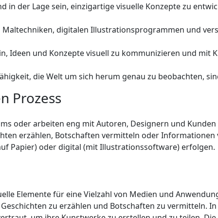
d in der Lage sein, einzigartige visuelle Konzepte zu entwic
 Maltechniken, digitalen Illustrationsprogrammen und ver
ein, Ideen und Konzepte visuell zu kommunizieren und mit 
 Fähigkeit, die Welt um sich herum genau zu beobachten, si
en Prozess
 Teams oder arbeiten eng mit Autoren, Designern und Kunden
chten erzählen, Botschaften vermitteln oder Informationen
uf Papier) oder digital (mit Illustrationssoftware) erfolgen.
isuelle Elemente für eine Vielzahl von Medien und Anwendunge
eschichten zu erzählen und Botschaften zu vermitteln. In d
ertraut, um ihre Kunstwerke zu erstellen und zu teilen. Die V