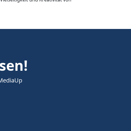
esen!
 MediaUp