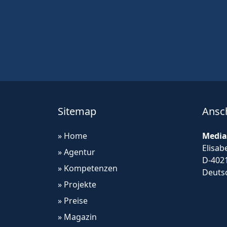
Sitemap
Ansch
» Home
Media
Elisab
» Agentur
D-402
» Kompetenzen
Deuts
» Projekte
» Preise
» Magazin