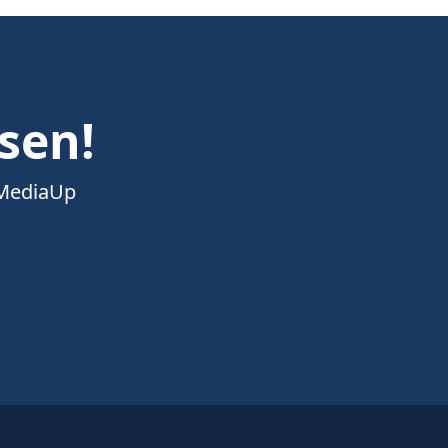
esen!
 MediaUp