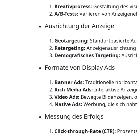
Kreativprozess:
Gestaltung des visu
A/B-Tests:
Variieren von Anzeigene
Ausrichtung der Anzeige
Geotargeting:
Standortbasierte Au
Retargeting:
Anzeigenausrichtung a
Demografisches Targeting:
Ausric
Formate von Display Ads
Banner Ads:
Traditionelle horizonta
Rich Media Ads:
Interaktive Anzei
Video Ads:
Bewegte Bildanzeigen, of
Native Ads:
Werbung, die sich naht
Messung des Erfolgs
Click-through-Rate (CTR):
Prozentsa