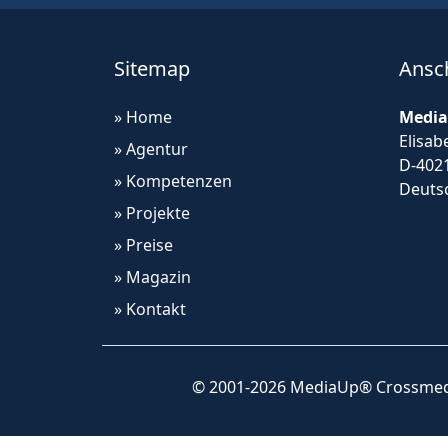
Sitemap
Ansch
» Home
Media
Elisab
» Agentur
D-402
» Kompetenzen
Deuts
» Projekte
» Preise
» Magazin
» Kontakt
© 2001-2026 MediaUp® Crossmed