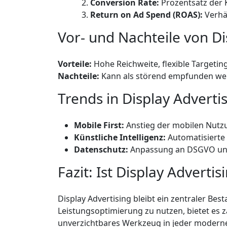
Conversion Rate:
Prozentsatz der K
Return on Ad Spend (ROAS):
Verhä
Vor- und Nachteile von Di
Vorteile:
Hohe Reichweite, flexible Targeting
Nachteile:
Kann als störend empfunden wer
Trends in Display Adverti
Mobile First:
Anstieg der mobilen Nutz
Künstliche Intelligenz:
Automatisierte 
Datenschutz:
Anpassung an DSGVO und 
Fazit: Ist Display Advertis
Display Advertising bleibt ein zentraler Bes
Leistungsoptimierung zu nutzen, bietet es za
unverzichtbares Werkzeug in jeder moderne