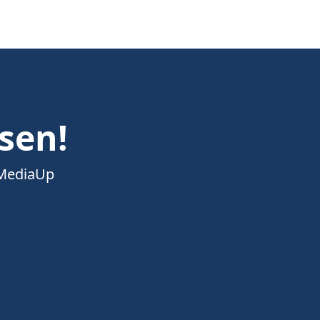
esen!
 MediaUp